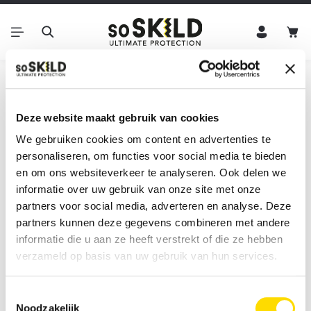
Ga naar de hoofdinhoud
Win
Home
Service
Klantenservice
Contact
Deze website maakt gebruik van cookies
Contact
We gebruiken cookies om content en advertenties te
personaliseren, om functies voor social media te bieden
en om ons websiteverkeer te analyseren. Ook delen we
Heb je vragen over onze producten, je bestelling of wil je
informatie over uw gebruik van onze site met onze
meer informatie over onze diensten? Neem gerust contact
partners voor social media, adverteren en analyse. Deze
met ons op. Ons team staat klaar om je te helpen! Je kan ons
partners kunnen deze gegevens combineren met andere
bereiken tijdens kantooruren op maandag tot en met vrijdag
informatie die u aan ze heeft verstrekt of die ze hebben
van 9:00 - 17:00 uur.
verzameld op basis van uw gebruik van hun services.
Toestemmingsselectie
E-mailadres:
info@soskild.com
Noodzakelijk